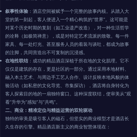
叙事性体验
：酒店空间被赋予一个完整的故事内核。从踏入大
堂的第一刻起，客人便进入一个精心构筑的“世界”。这可能是
对某个历史时期的复刻（如工业遗产改造），对一种生活哲学
的诠释（如极简禅意），或是对特定艺术流派的致敬。每一件
家具、每一处灯光、甚至服务人员的着装与谈吐，都成为故事
的注脚，共同营造出不可复制的沉浸感。
在地性联结
：成功的精品酒店深植于所在地的文化肌理。它不
仅仅是建筑的存在，更是社区的一部分。通过采用本地材料、
融入本土艺术、与周边手工艺人合作、设计反映本地风貌的体
验活动（如私密的文化导览、市集探访），酒店将自身转化为
客人探索目的地的一扇独特窗口。这种深度联结，使审美从“观
看”升华为“感知”与“共鸣”。
二、商业：精准定位与精益运营的双轮驱动
独特的审美是吸引客人的磁石，但坚实的商业模型才是酒店长
久生存的引擎。精品酒店新主义的商业智慧体现在：