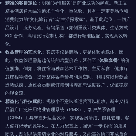
精准的客群定位
：明确“为谁服务”是商业成功的起点。新主义
精品酒店通常瞄准追求个性化、重体验、具有一定审美品位和
消费能力的“文化旅行者”或“生活探索家”。基于此定位，一切产
品设计、服务流程、营销渠道（如侧重设计类媒体、生活方式
KOL合作、高端旅行定制机构）都进行精准匹配，实现高效转
化。
收益管理的艺术化
：客房不仅是商品，更是体验的载体。因
此，收益管理需超越传统的房型价差，延伸至
“体验套餐”
的价
值捆绑。例如，将住宿与独家艺术工作坊、主厨私宴、健康疗
愈课程等结合，提升整体客单价与利润空间。利用有限房数营
造稀缺感，通过会员制或订阅制培养高忠诚度客户，保证稳定
的现金流。
精益化与科技赋能
：规模小不意味着运营可以粗放。新主义精
品酒店广泛应用物业管理系统（PMS）、客户关系管理
（CRM）工具来提升运营效率，实现客房清洁、能耗管理、客
人偏好记录的数字化。在人力配置上，强调“一专多能”的服务
团队，既能提供亲切专业的对客服务，又能高效协同完成后台